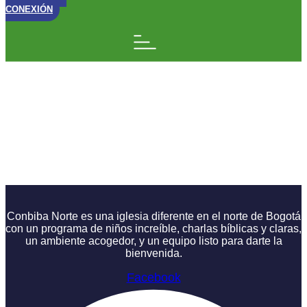
CONEXIÓN
Rey Muerto Rey
Puesto || De Pastor a
Rey || La Historia
Semana 11
Conbiba Norte es una iglesia diferente en el norte de Bogotá
con un programa de niños increíble, charlas bíblicas y claras,
un ambiente acogedor, y un equipo listo para darte la
bienvenida.
Facebook