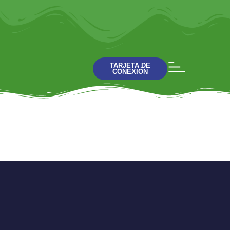
TARJETA DE
CONEXIÓN
Retorcido || No
Juzguen a Nadie