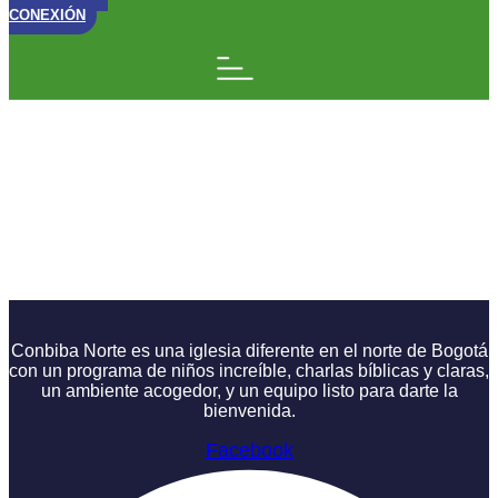
CONEXIÓN
El Mensaje
Transformador | El
Nuevo Comienzo | La
Historia Semana 28
Conbiba Norte es una iglesia diferente en el norte de Bogotá
con un programa de niños increíble, charlas bíblicas y claras,
un ambiente acogedor, y un equipo listo para darte la
bienvenida.
Facebook