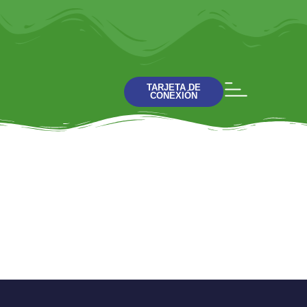
TARJETA DE
CONEXIÓN
El evangelio de Juan
Charla: 8 Jesús
Dador de agua viva
(Juan 4: 1-45)