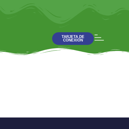
TARJETA DE
CONEXIÓN
El amor ¿Todo lo
puede?: La
prominencia del
amor