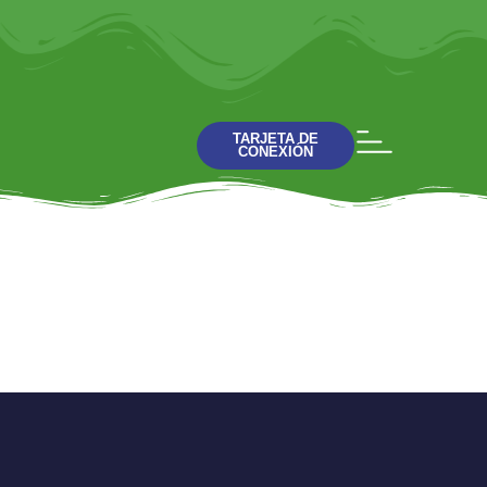
TARJETA DE
CONEXIÓN
Conbiba Kids –
Jesús y Los Hombres
Sabios